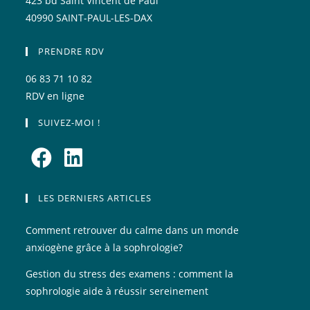
423 bd Saint Vincent de Paul
40990 SAINT-PAUL-LES-DAX
PRENDRE RDV
06 83 71 10 82
RDV en ligne
SUIVEZ-MOI !
S’ouvre
S’ouvre
dans
dans
LES DERNIERS ARTICLES
un
un
Comment retrouver du calme dans un monde
nouvel
nouvel
anxiogène grâce à la sophrologie?
onglet
onglet
Gestion du stress des examens : comment la
sophrologie aide à réussir sereinement