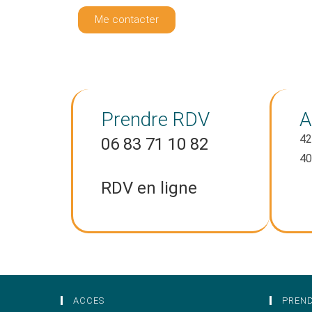
Me contacter
Prendre RDV
A
42
06 83 71 10 82
40
RDV en ligne
ACCES
PREN