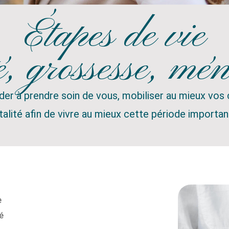
Étapes de vie
é, grossesse, mé
r à prendre soin de vous, mobiliser au mieux vos 
talité afin de vivre au mieux cette période importan
e
é