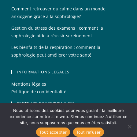
un
un
Comment retrouver du calme dans un monde
nouvel
nouvel
anxiogène grâce à la sophrologie?
onglet
onglet
Gestion du stress des examens : comment la
sophrologie aide à réussir sereinement
Les bienfaits de la respiration : comment la
sophrologie peut améliorer votre santé
INFORMATIONS LÉGALES
Mentions légales
Politique de confidentialité
SECTEURS D’INTERVENTION
Nous utilisons des cookies pour vous garantir la meilleure
Sophrologue Landes
expérience sur notre site web. Si vous continuez à utiliser ce
site, nous supposerons que vous en êtes satisfait.
Tout accepter
Tout refuser