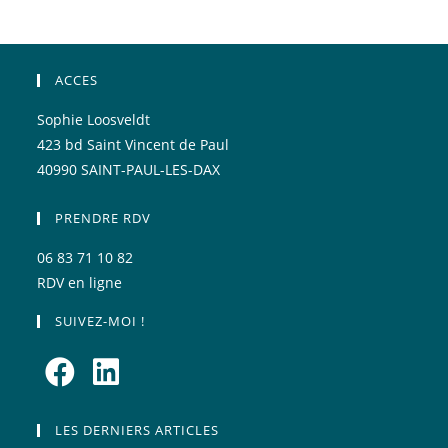
ACCES
Sophie Loosveldt
423 bd Saint Vincent de Paul
40990 SAINT-PAUL-LES-DAX
PRENDRE RDV
06 83 71 10 82
RDV en ligne
SUIVEZ-MOI !
S’ouvre
S’ouvre
dans
dans
LES DERNIERS ARTICLES